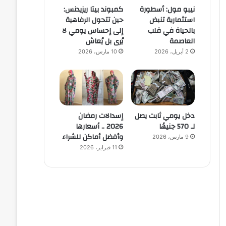
نيبو مول: أسطورة
كمبوند بيتا ريزيدنس:
استثمارية تنبض
حين تتحول الرفاهية
بالحياة في قلب
إلى إحساس يومي لا
العاصمة
يُرى بل يُعاش
2 أبريل، 2026
10 مارس، 2026
دخل يومي ثابت يصل
إسدالات رمضان
لـ 570 جنيهًا
2026 .. أسعارها
وأفضل أماكن للشراء
9 مارس، 2026
11 فبراير، 2026