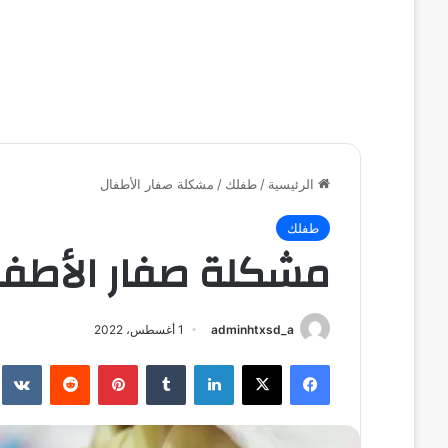
الرئيسية
/
طفلك
/
مشكلة صفار الأطفال
طفلك
مشكلة صفار الأطفا
adminhtxsd_a
1 أغسطس، 2022
فيسبوك
‫X
لينكدإن
بينتيريست