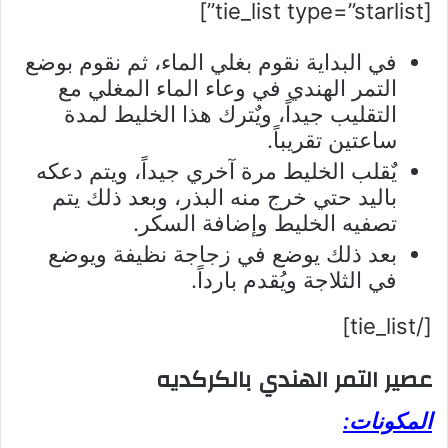
[tie_list type=”starlist”]
في البداية نقوم بغلي الماء، ثم نقوم بوضع
التمر الهندي في وعاء الماء المغلي مع
التقليب جيداً، ويٌترك هذا الخليط لمدة
ساعتين تقريباً.
يٌقلب الخليط مرة آخري جيداً، ويتم دعكه
باليد حتي خرج منه البذر، وبعد ذلك يتم
تصفيه الخليط وإضافة السكر.
بعد ذلك يوضع في زجاجة نظيفة ويوضع
في الثلاجة ويُقدم بارداً.
[/tie_list]
عصير التمر الهندي بالكركديه
المكونات: