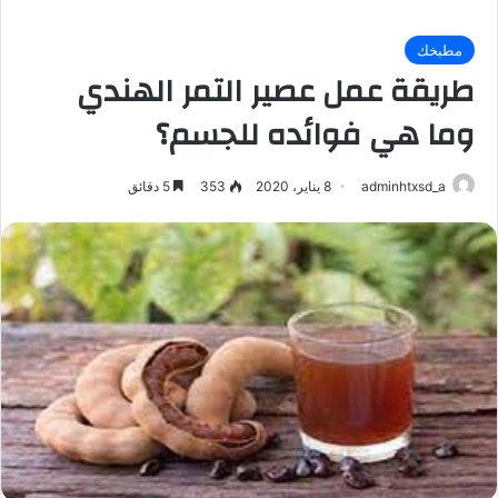
مطبخك
طريقة عمل عصير التمر الهندي
وما هي فوائده للجسم؟
adminhtxsd_a
8 يناير، 2020
353
5 دقائق