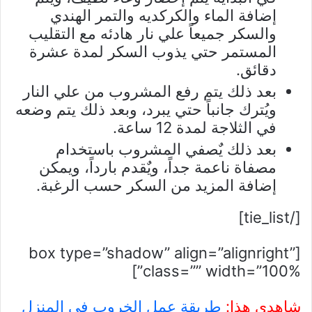
إضافة الماء والكركديه والتمر الهندي
والسكر جميعاً علي نار هادئه مع التقليب
المستمر حتي يذوب السكر لمدة عشرة
دقائق.
بعد ذلك يتم رفع المشروب من علي النار
ويُترك جانباً حتي يبرد، وبعد ذلك يتم وضعه
في الثلاجة لمدة 12 ساعة.
بعد ذلك يٌصفي المشروب باستخدام
مصفاة ناعمة جداً، ويٌقدم بارداً، ويمكن
إضافة المزيد من السكر حسب الرغبة.
[/tie_list]
[box type=”shadow” align=”alignright”
class=”” width=”100%”]
شاهدي هذا:
طريقة عمل الخروب في المنزل