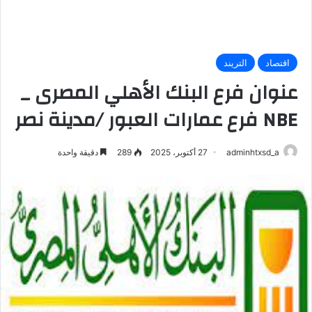
اقتصاد
التريند
عنوان فرع البنك الأهلي المصرى _
NBE فرع عمارات العبور /مدينة نصر
adminhtxsd_a
27 أكتوبر، 2025
289
دقيقة واحدة