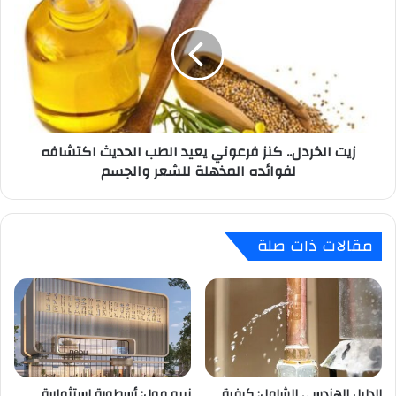
الخردل..
كنز
فرعوني
يعيد
الطب
الحديث
اكتشافه
لفوائده
زيت الخردل.. كنز فرعوني يعيد الطب الحديث اكتشافه
المذهلة
لفوائده المذهلة للشعر والجسم
للشعر
والجسم
مقالات ذات صلة
الدليل الهندسي الشامل: كيفية
نيبو مول: أسطورة استثمارية