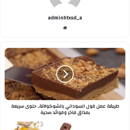
adminhtxsd_a
موقع
الويب
طريقة
عمل
فول
السوداني
بالشوكولاتة..
حلوى
سريعة
بمذاق
فاخر
طريقة عمل فول السوداني بالشوكولاتة.. حلوى سريعة
وفوائد
بمذاق فاخر وفوائد صحية
صحية
زيت