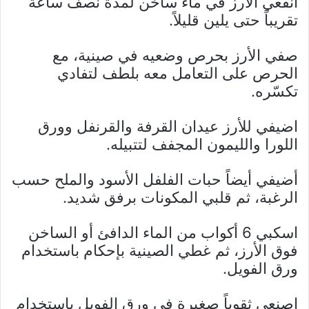
انقعي الأرز في ماء ساخن لمدة نصف ساعة
تقريباً حتى يلين قليلاً.
صفي الأرز بحرص وضعيه في صينية، مع
الحرص على التعامل معه بلطف لتفادي
تكسّره.
اضيفي للأرز عيدان القرفة والقرنفل وورق
اللورا والليمون المجفف لتتبيله.
أضيفي أيضاً حبات الفلفل الأسود والملح حسب
الرغبة، ثم قلبي المكونات برفق شديد.
اسكبي 6 أكواب من الماء الدافئ أو الساخن
فوق الأرز، ثم غطي الصينية بإحكام باستخدام
ورق الفويل.
اصنعي ثقوباً صغيرة في ورق الفويل باستخدام