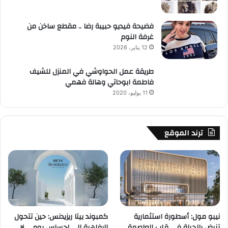
فضيحة فيديو حبيبة رضا .. مقطع ساخن من
غرفة النوم
12 يناير، 2026
طريقة عمل الحواوشي في المنزل للشيف
فاطمة ابوحاتي وهالة فهمي
11 يوليو، 2020
ترند الموقع
نيبو مول: أسطورة استثمارية
كمبوند بيتا ريزيدنس: حين تتحول
تنبض بالحياة في قلب العاصمة
الرفاهية إلى إحساس يومي لا