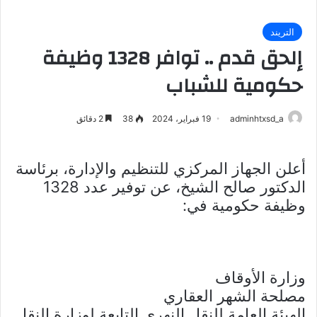
التريند
إلحق قدم .. توافر 1328 وظيفة
حكومية للشباب
adminhtxsd_a
19 فبراير، 2024
38
2 دقائق
أعلن الجهاز المركزي للتنظيم والإدارة، برئاسة
الدكتور صالح الشيخ، عن توفير عدد 1328
وظيفة حكومية في:
وزارة الأوقاف
مصلحة الشهر العقاري
الهيئة العامة للنقل النهري التابعة لوزارة النقل