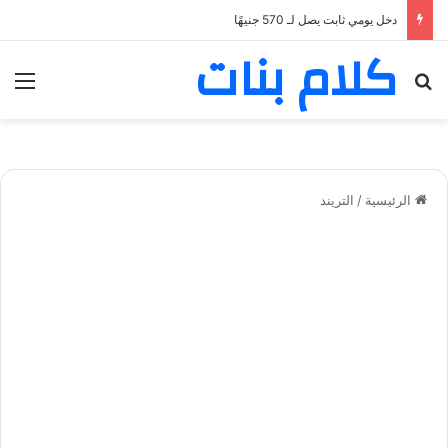
دخل يومي ثابت يصل لـ 570 جنيهًا
كلام بنات
بحث عن
الق
الرئيسية
/
التريند