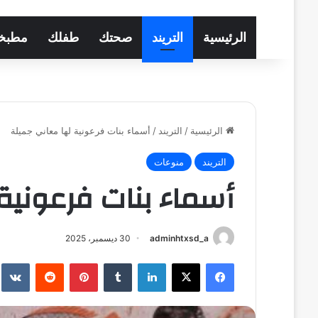
الرئيسية
التريند
صحتك
طفلك
مطبخ
الرئيسية
/
التريند
/
أسماء بنات فرعونية لها معاني جميلة
التريند
منوعات
أسماء بنات فرعونية
adminhtxsd_a
30 ديسمبر، 2025
فيسبوك
‫X
لينكدإن
بينتيريست