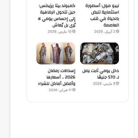
نيبو مول: أسطورة
كمبوند بيتا ريزيدنس:
استثمارية تنبض
حين تتحول الرفاهية
بالحياة في قلب
إلى إحساس يومي لا
العاصمة
يُرى بل يُعاش
2 أبريل، 2026
10 مارس، 2026
دخل يومي ثابت يصل
إسدالات رمضان
لـ 570 جنيهًا
2026 .. أسعارها
وأفضل أماكن للشراء
9 مارس، 2026
11 فبراير، 2026