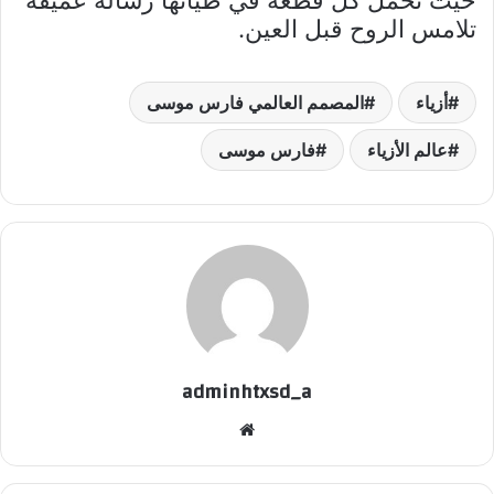
حيث تحمل كل قطعة في طياتها رسالة عميقة
تلامس الروح قبل العين.
أزياء
المصمم العالمي فارس موسى
عالم الأزياء
فارس موسى
adminhtxsd_a
موقع
الويب