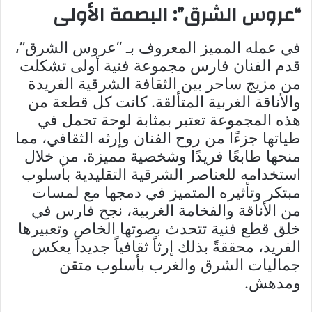
“عروس الشرق”: البصمة الأولى
في عمله المميز المعروف بـ “عروس الشرق”،
قدم الفنان فارس مجموعة فنية أولى تشكلت
من مزيج ساحر بين الثقافة الشرقية الفريدة
والأناقة الغربية المتألقة. كانت كل قطعة من
هذه المجموعة تعتبر بمثابة لوحة تحمل في
طياتها جزءًا من روح الفنان وإرثه الثقافي، مما
منحها طابعًا فريدًا وشخصية مميزة. من خلال
استخدامه للعناصر الشرقية التقليدية بأسلوب
مبتكر وتأثيره المتميز في دمجها مع لمسات
من الأناقة والفخامة الغربية، نجح فارس في
خلق قطع فنية تتحدث بصوتها الخاص وتعبيرها
الفريد، محققةً بذلك إرثاً ثقافياً جديداً يعكس
جماليات الشرق والغرب بأسلوب متقن
ومدهش.