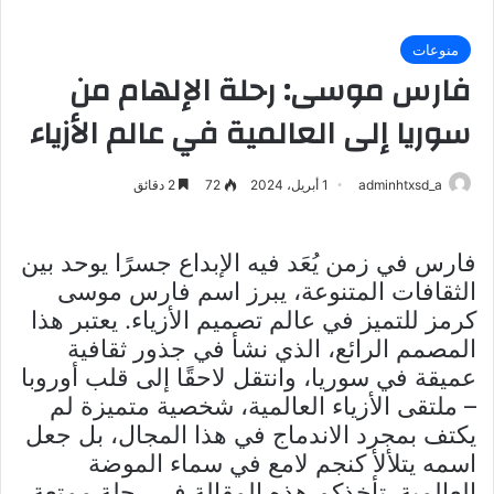
منوعات
فارس موسى: رحلة الإلهام من
سوريا إلى العالمية في عالم الأزياء
adminhtxsd_a
1 أبريل، 2024
72
2 دقائق
فارس في زمن يُعَد فيه الإبداع جسرًا يوحد بين
الثقافات المتنوعة، يبرز اسم فارس موسى
كرمز للتميز في عالم تصميم الأزياء. يعتبر هذا
المصمم الرائع، الذي نشأ في جذور ثقافية
عميقة في سوريا، وانتقل لاحقًا إلى قلب أوروبا
– ملتقى الأزياء العالمية، شخصية متميزة لم
يكتف بمجرد الاندماج في هذا المجال، بل جعل
اسمه يتلألأ كنجم لامع في سماء الموضة
العالمية. تأخذكم هذه المقالة في رحلة ممتعة