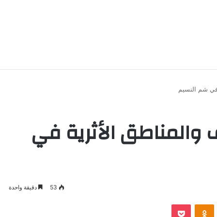
 في شم النسيم
 والمناطق الأثرية في
53
دقيقة واحدة
‫Pocket
Odnoklassniki