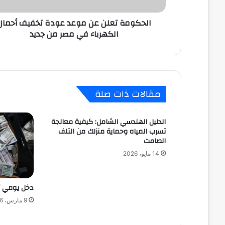
الكهرباء
في
الحكومة تعلن عن موعد عودة تخفيف أحمال
مصر
الكهرباء في مصر من جديد
من
جديد
مقالات ذات صلة
الدليل الهندسي الشامل: كيفية معالجة
تسرب المياه وحماية منزلك من التلف
الصامت
14 مايو، 2026
دخل يومي ثابت يص
9 مارس، 2026