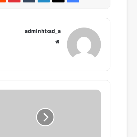
adminhtxsd_a
موقع
الويب
الحكومة
تعلن
عن
موعد
عودة
تخفيف
أحمال