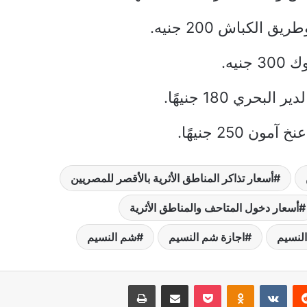
لكباش 200 جنيه.
يه.
ري 180 جنيهًا.
250 جنيهًا.
أسعار تذاكر المناطق الأثرية بالأقصر للمصريين
أسعار دخول المتاحف والمناطق الأثرية
النسيم
اجازة شم النسيم
شم النسيم
ريست
Odnoklassniki
‫Pocket
مشاركة عبر البريد
طباعة