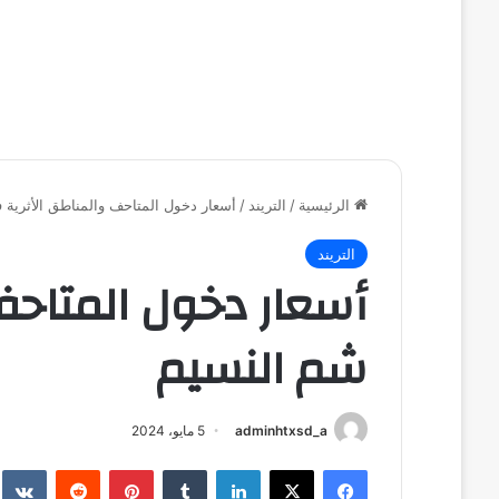
الرئيسية
/
التريند
/
أسعار دخول المتاحف والمناطق الأثرية
التريند
أسعار دخول المتاحف
شم النسيم
adminhtxsd_a
5 مايو، 2024
فيسبوك
‫X
لينكدإن
بينتيريست