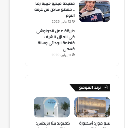
فضيحة فيديو حبيبة رضا
.. مقطع ساخن من غرفة
النوم
12 يناير، 2026
طريقة عمل الحواوشي
في المنزل للشيف
فاطمة ابوحاتي وهالة
فهمي
11 يوليو، 2020
ترند الموقع
نيبو مول: أسطورة
كمبوند بيتا ريزيدنس: