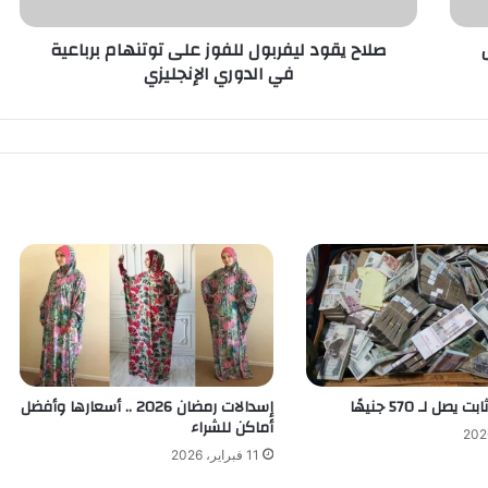
في
الدوري
صلاح يقود ليفربول للفوز على توتنهام برباعية
الإنجليزي
في الدوري الإنجليزي
ل لـ 570 جنيهًا
إسدالات رمضان 2026 .. أسعارها وأفضل
أماكن للشراء
11 فبراير، 2026