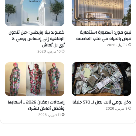
نيبو مول: أسطورة استثمارية
كمبوند بيتا ريزيدنس: حين تتحول
تنبض بالحياة في قلب العاصمة
الرفاهية إلى إحساس يومي لا
يُرى بل يُعاش
2 أبريل، 2026
10 مارس، 2026
دخل يومي ثابت يصل لـ 570 جنيهًا
إسدالات رمضان 2026 .. أسعارها
وأفضل أماكن للشراء
9 مارس، 2026
11 فبراير، 2026