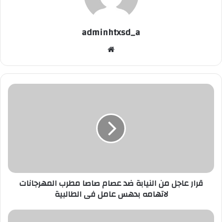
adminhtxsd_a
موقع
الويب
قرار
عاجل
من
النيابة
ضد
عصام
صاصا
مطرب
المهرجانات
قرار عاجل من النيابة ضد عصام صاصا مطرب المهرجانات
لاتهامه
لاتهامه بدهس عامل فى الطالبية
بدهس
عامل
فى
سعر