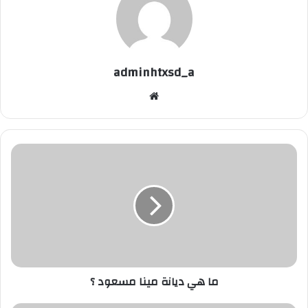
adminhtxsd_a
موقع
الويب
ما
هي
ديانة
مينا
مسعود
؟
ما هي ديانة مينا مسعود ؟