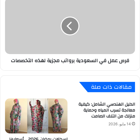
فرص
عمل
في
السعودية
برواتب
مجزية
لهذه
التخصصات
فرص عمل في السعودية برواتب مجزية لهذه التخصصات
مقالات ذات صلة
الدليل الهندسي الشامل: كيفية
معالجة تسرب المياه وحماية
منزلك من التلف الصامت
14 مايو، 2026
إسدالات رمضان 2026 .. أسعارها