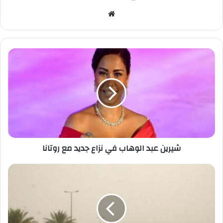
موقع
الويب
شيرين
عبد
الوهاب
في
نزاع
جديد
مع
روتانا
شيرين عبد الوهاب في نزاع جديد مع روتانا
موجة
شديدة
الحرارة..
بداية
من
غد