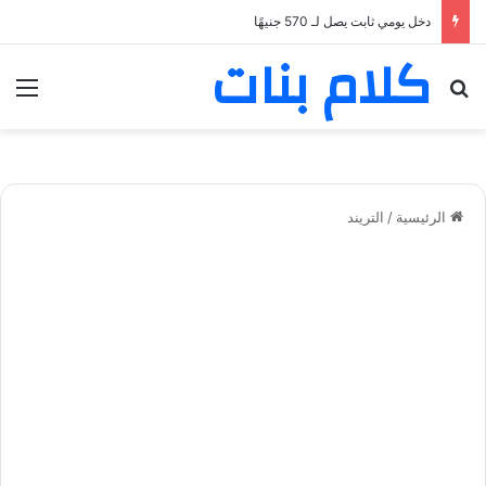
دخل يومي ثابت يصل لـ 570 جنيهًا
كلام بنات
بحث عن
الق
الرئيسية
/
التريند