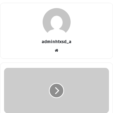
adminhtxsd_a
موقع
الويب
بيان
مهم
من
"الأوقاف"
بشأن
موعد
وصيغة
التكبيرات