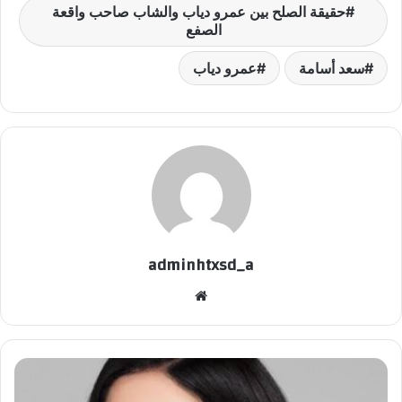
حقيقة الصلح بين عمرو دياب والشاب صاحب واقعة
الصفع
سعد أسامة
عمرو دياب
adminhtxsd_a
موقع
الويب
منى
زكي