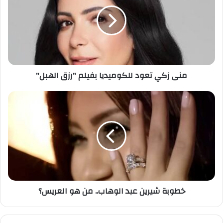
تعود
للكوميديا
بفيلم
"رزق
الهبل"
منى زكي تعود للكوميديا بفيلم "رزق الهبل"
خطوبة
شيرين
عبد
الوهاب..
من
هو
العريس؟
خطوبة شيرين عبد الوهاب.. من هو العريس؟