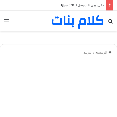
دخل يومي ثابت يصل لـ 570 جنيهًا
كلام بنات
بحث عن
الق
الرئيسية
/
التريند