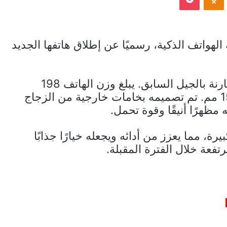
لهواتف الذكية، رسميًا عن إطلاق هاتفها الجديد
يتميز هذا الإصدار بتحديثات جذرية مقارنة بالجيل السابق. يبلغ وزن الهاتف 198
جرامًا، مع أبعاد تبلغ 7.8×74.2×155.8 مم. تم تصميمه بخامات خارجية من الزجاج
مظهرًا أنيقًا وقوة تحمل.
رة، مما يعزز من أدائه ويجعله خيارًا جذابًا
عة خلال الفترة المقبلة.