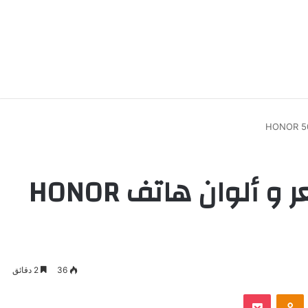
إمكانيات جبارة .. سعر و ألوان هاتف HONOR
36
2 دقائق
‫Pocket
Odnoklassniki