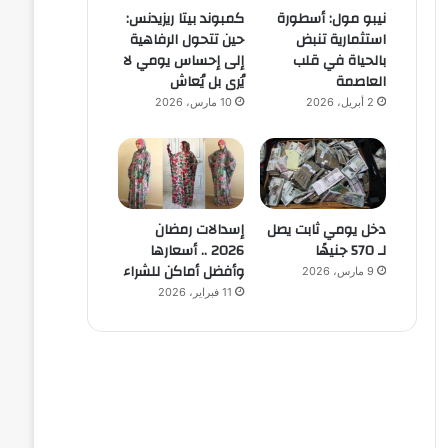
نيبو مول: أسطورة
كمبوند بيتا ريزيدنس:
استثمارية تنبض
حين تتحول الرفاهية
بالحياة في قلب
إلى إحساس يومي لا
العاصمة
يُرى بل يُعاش
2 أبريل، 2026
10 مارس، 2026
دخل يومي ثابت يصل
إسدالات رمضان
لـ 570 جنيهًا
2026 .. أسعارها
وأفضل أماكن للشراء
9 مارس، 2026
11 فبراير، 2026