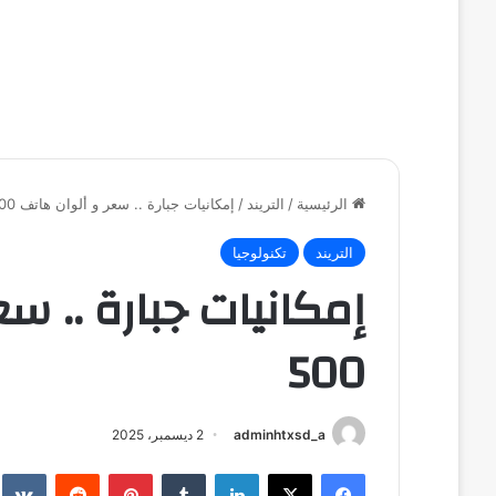
الرئيسية
/
التريند
/
إمكانيات جبارة .. سعر و ألوان هاتف HONOR 500
التريند
تكنولوجيا
500
adminhtxsd_a
2 ديسمبر، 2025
فيسبوك
‫X
لينكدإن
بينتيريست