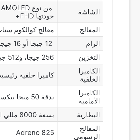
الشاشة
جودتها FHD+
المعالج
معالج كوالكوم سناب درا
الرام
12 جيجا أو 16 جيجا
التخزين
256 جيجا، و512 جيجا
الكاميرا
كاميرا خلفية رئيسية بدقة 200 
الخلفية
الكاميرا
بدقة 50 ميجا بيكسل
الأمامية
البطارية
بسعة 8000 مللي امبير
المعالج
Adreno 825
الرسومي