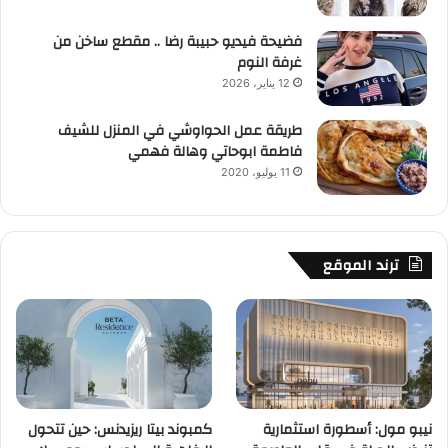
فضيحة فيديو حبيبة رضا .. مقطع ساخن من
غرفة النوم
12 يناير، 2026
طريقة عمل الحواوشي في المنزل للشيف
فاطمة ابوحاتي وهالة فهمي
11 يوليو، 2020
ترند الموقع
نيبو مول: أسطورة استثمارية
كمبوند بيتا ريزيدنس: حين تتحول