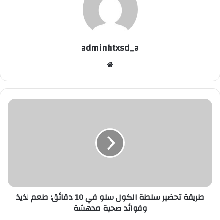
adminhtxsd_a
موقع
الويب
طريقة
تحضير
سلطة
الكول
سلو
في
10
دقائق:
طعم
طريقة تحضير سلطة الكول سلو في 10 دقائق: طعم لذيذ
لذيذ
وفوائد صحية مدهشة
وفوائد
صحية