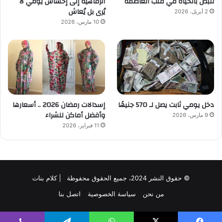
تنبض بالحياة في قلب العاصمة
الرفاهية إلى إحساس يومي لا
يُرى بل يُعاش
2 أبريل، 2026
10 مارس، 2026
دخل يومي ثابت يصل لـ 570 جنيهًا
إسدالات رمضان 2026 .. أسعارها
وأفضل أماكن للشراء
9 مارس، 2026
11 فبراير، 2026
© حقوق النشر 2024، جميع الحقوق محفوظة | كلام بنات
من نحن
سياسة الخصوصية
اتصل بنا