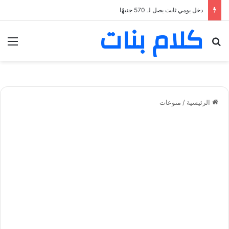
دخل يومي ثابت يصل لـ 570 جنيهًا
كلام بنات
بحث عن
الق
الرئيسية
/
منوعات