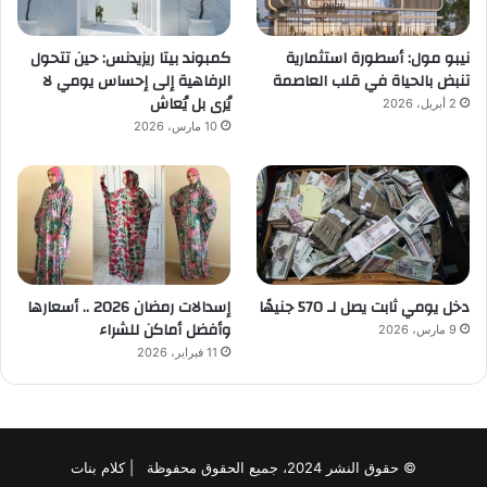
نيبو مول: أسطورة استثمارية
كمبوند بيتا ريزيدنس: حين تتحول
تنبض بالحياة في قلب العاصمة
الرفاهية إلى إحساس يومي لا
يُرى بل يُعاش
2 أبريل، 2026
10 مارس، 2026
دخل يومي ثابت يصل لـ 570 جنيهًا
إسدالات رمضان 2026 .. أسعارها
وأفضل أماكن للشراء
9 مارس، 2026
11 فبراير، 2026
© حقوق النشر 2024، جميع الحقوق محفوظة | كلام بنات