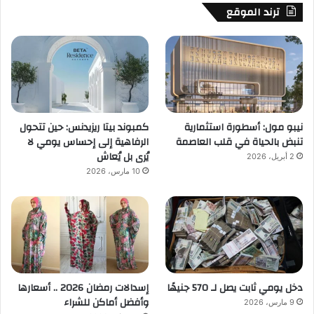
ترند الموقع
نيبو مول: أسطورة استثمارية
كمبوند بيتا ريزيدنس: حين تتحول
تنبض بالحياة في قلب العاصمة
الرفاهية إلى إحساس يومي لا
يُرى بل يُعاش
2 أبريل، 2026
10 مارس، 2026
دخل يومي ثابت يصل لـ 570 جنيهًا
إسدالات رمضان 2026 .. أسعارها
وأفضل أماكن للشراء
9 مارس، 2026