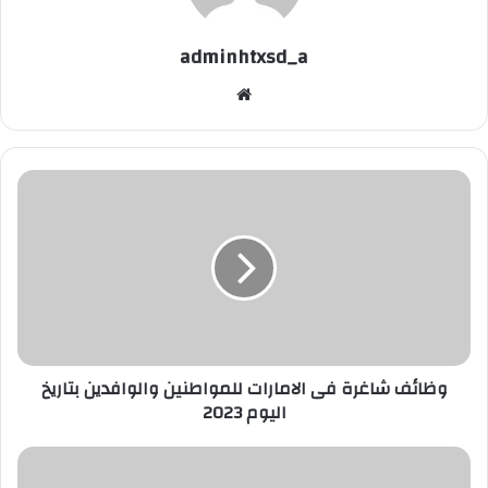
adminhtxsd_a
موقع
الويب
وظائف
شاغرة
فى
الامارات
للمواطنين
والوافدين
بتاريخ
اليوم
2023
وظائف شاغرة فى الامارات للمواطنين والوافدين بتاريخ
اليوم 2023
وظائف
شاغرة