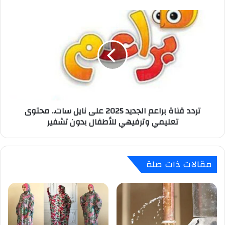
ومرح
للأطفال
تردد
طوال
قناة
اليوم
براعم
الجديد
2025
على
نايل
سات..
محتوى
تردد قناة براعم الجديد 2025 على نايل سات.. محتوى
تعليمي
تعليمي وترفيهي للأطفال بدون تشفير
وترفيهي
للأطفال
بدون
تشفير
مقالات ذات صلة