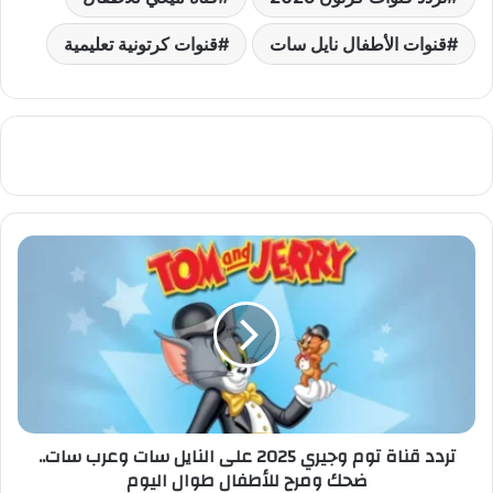
قنوات الأطفال نايل سات
قنوات كرتونية تعليمية
تردد
قناة
توم
وجيري
2025
على
النايل
سات
وعرب
تردد قناة توم وجيري 2025 على النايل سات وعرب سات..
سات..
ضحك ومرح للأطفال طوال اليوم
ضحك