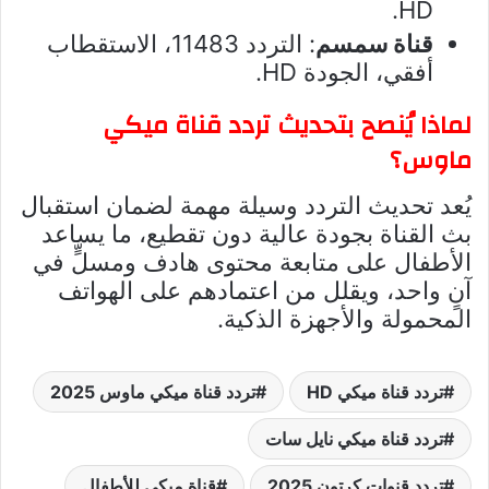
HD.
قناة سمسم
: التردد 11483، الاستقطاب
أفقي، الجودة HD.
لماذا يُنصح بتحديث تردد قناة ميكي
ماوس؟
يُعد تحديث التردد وسيلة مهمة لضمان استقبال
بث القناة بجودة عالية دون تقطيع، ما يساعد
الأطفال على متابعة محتوى هادف ومسلٍّ في
آنٍ واحد، ويقلل من اعتمادهم على الهواتف
المحمولة والأجهزة الذكية.
تردد قناة ميكي HD
تردد قناة ميكي ماوس 2025
تردد قناة ميكي نايل سات
تردد قنوات كرتون 2025
قناة ميكي للأطفال