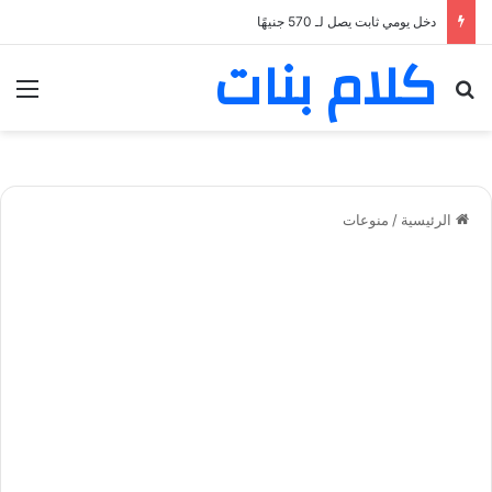
دخل يومي ثابت يصل لـ 570 جنيهًا
كلام بنات
بحث عن
الق
الرئيسية
/
منوعات