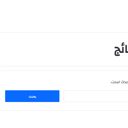
ئج
اعدك البحث.
البحث
عن: