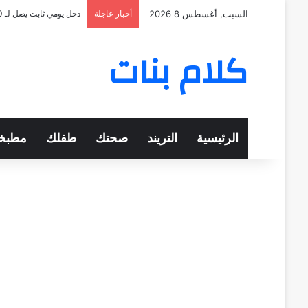
السبت, أغسطس 8 2026
أخبار عاجلة
دخل يومي ثابت يصل لـ 570 جنيهًا
كلام بنات
الرئيسية
التريند
صحتك
طفلك
مطبخ