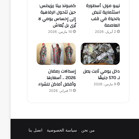
نيبو مول: أسطورة
كمبوند بيتا ريزيدنس:
استثمارية تنبض
حين تتحول الرفاهية
بالحياة في قلب
إلى إحساس يومي لا
العاصمة
يُرى بل يُعاش
2 أبريل، 2026
10 مارس، 2026
دخل يومي ثابت يصل
إسدالات رمضان
لـ 570 جنيهًا
2026 .. أسعارها
وأفضل أماكن للشراء
9 مارس، 2026
11 فبراير، 2026
من نحن
سياسة الخصوصية
اتصل بنا