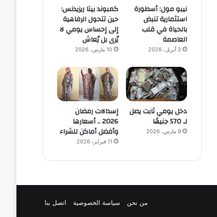
نيبو مول: أسطورة
كمبوند بيتا ريزيدنس:
استثمارية تنبض
حين تتحول الرفاهية
بالحياة في قلب
إلى إحساس يومي لا
العاصمة
يُرى بل يُعاش
2 أبريل، 2026
10 مارس، 2026
دخل يومي ثابت يصل
إسدالات رمضان
لـ 570 جنيهًا
2026 .. أسعارها
وأفضل أماكن للشراء
9 مارس، 2026
11 فبراير، 2026
من نحن
سياسة الخصوصية
اتصل بنا