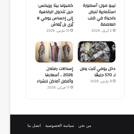
نيبو مول: أسطورة
كمبوند بيتا ريزيدنس:
استثمارية تنبض
حين تتحول الرفاهية
بالحياة في قلب
إلى إحساس يومي لا
العاصمة
يُرى بل يُعاش
2 أبريل، 2026
10 مارس، 2026
دخل يومي ثابت يصل
إسدالات رمضان
لـ 570 جنيهًا
2026 .. أسعارها
وأفضل أماكن للشراء
9 مارس، 2026
11 فبراير، 2026
من نحن
سياسة الخصوصية
اتصل بنا