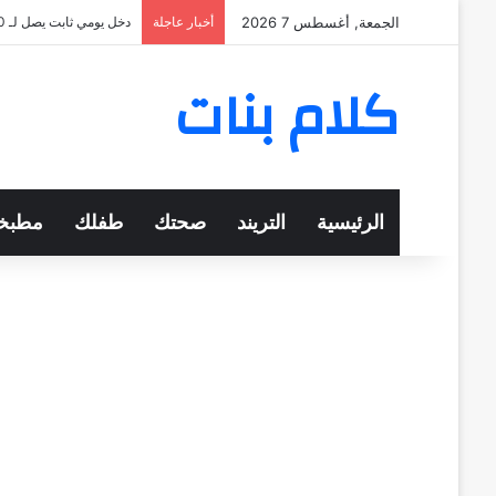
الجمعة, أغسطس 7 2026
أخبار عاجلة
دخل يومي ثابت يصل لـ 570 جنيهًا
كلام بنات
الرئيسية
التريند
صحتك
طفلك
مطبخ