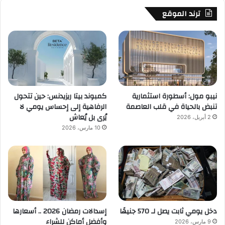
ترند الموقع
نيبو مول: أسطورة استثمارية
كمبوند بيتا ريزيدنس: حين تتحول
تنبض بالحياة في قلب العاصمة
الرفاهية إلى إحساس يومي لا
يُرى بل يُعاش
2 أبريل، 2026
10 مارس، 2026
دخل يومي ثابت يصل لـ 570 جنيهًا
إسدالات رمضان 2026 .. أسعارها
وأفضل أماكن للشراء
9 مارس، 2026