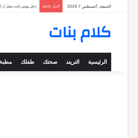
الجمعة, أغسطس 7 2026
أخبار عاجلة
دخل يومي ثابت يصل لـ 570 جنيهًا
كلام بنات
الرئيسية
التريند
صحتك
طفلك
مطبخ