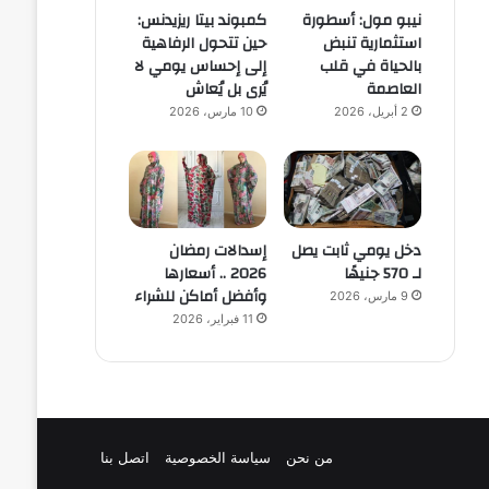
نيبو مول: أسطورة
كمبوند بيتا ريزيدنس:
استثمارية تنبض
حين تتحول الرفاهية
بالحياة في قلب
إلى إحساس يومي لا
العاصمة
يُرى بل يُعاش
2 أبريل، 2026
10 مارس، 2026
دخل يومي ثابت يصل
إسدالات رمضان
لـ 570 جنيهًا
2026 .. أسعارها
وأفضل أماكن للشراء
9 مارس، 2026
11 فبراير، 2026
من نحن
سياسة الخصوصية
اتصل بنا