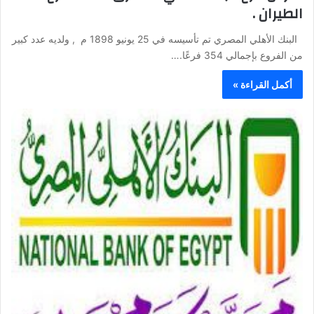
الطيران .
البنك الأهلي المصري تم تأسيسه في 25 يونيو 1898 م , ولديه عدد كبير
من الفروع بإجمالي 354 فرعًا.…
أكمل القراءة »