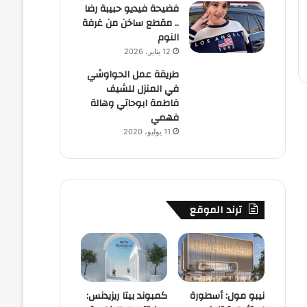
فضيحة فيديو حبيبة رضا
.. مقطع ساخن من غرفة
النوم
12 يناير، 2026
طريقة عمل الحواوشي
في المنزل للشيف
فاطمة ابوحاتي وهالة
فهمي
11 يوليو، 2020
ترند الموقع
نيبو مول: أسطورة
كمبوند بيتا ريزيدنس: