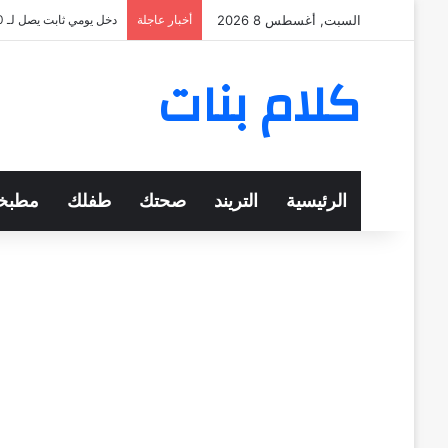
السبت, أغسطس 8 2026
أخبار عاجلة
دخل يومي ثابت يصل لـ 570 جنيهًا
كلام بنات
الرئيسية
التريند
صحتك
طفلك
مطبخ