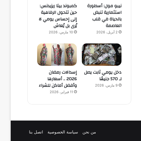
نيبو مول: أسطورة
كمبوند بيتا ريزيدنس:
استثمارية تنبض
حين تتحول الرفاهية
بالحياة في قلب
إلى إحساس يومي لا
العاصمة
يُرى بل يُعاش
2 أبريل، 2026
10 مارس، 2026
دخل يومي ثابت يصل
إسدالات رمضان
لـ 570 جنيهًا
2026 .. أسعارها
وأفضل أماكن للشراء
9 مارس، 2026
11 فبراير، 2026
من نحن
سياسة الخصوصية
اتصل بنا