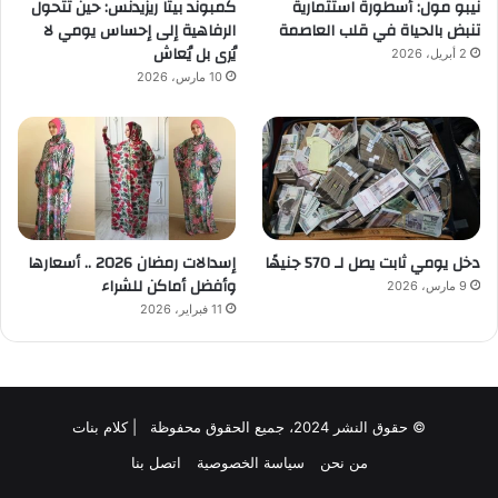
نيبو مول: أسطورة استثمارية
كمبوند بيتا ريزيدنس: حين تتحول
تنبض بالحياة في قلب العاصمة
الرفاهية إلى إحساس يومي لا
يُرى بل يُعاش
2 أبريل، 2026
10 مارس، 2026
دخل يومي ثابت يصل لـ 570 جنيهًا
إسدالات رمضان 2026 .. أسعارها
وأفضل أماكن للشراء
9 مارس، 2026
11 فبراير، 2026
© حقوق النشر 2024، جميع الحقوق محفوظة | كلام بنات
من نحن
سياسة الخصوصية
اتصل بنا