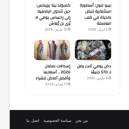
نيبو مول: أسطورة
كمبوند بيتا ريزيدنس:
استثمارية تنبض
حين تتحول الرفاهية
بالحياة في قلب
إلى إحساس يومي لا
العاصمة
يُرى بل يُعاش
2 أبريل، 2026
10 مارس، 2026
دخل يومي ثابت يصل
إسدالات رمضان
لـ 570 جنيهًا
2026 .. أسعارها
وأفضل أماكن للشراء
9 مارس، 2026
11 فبراير، 2026
من نحن
سياسة الخصوصية
اتصل بنا