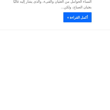
النساء الحوامل من الغثيان والقىء، والذى يشار إليه غالبًا
بغثيان الصباح، ولكن…
أكمل القراءة »