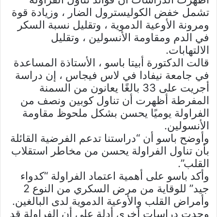
تشمل خفض الكوليسترول الضار ، وزيادة قوة
ومرونة الأوعية الدموية ، وتقليل نسبة السكر
في الدم ومقاومة الأنسولين ، وتقليل
الالتهابات.
قالت الدكتورة أبيتا باسو ، الأستاذة المساعدة
في جامعة نيفادا في لاس فيجاس ، إن دراسة
أجريت على 33 بالغًا يعانون من السمنة
المفرطة أظهرت أن تناول كوبين ونصف من
الفراولة يوميًا يحسن بشكل ملحوظ مقاومة
الأنسولين.
وأوضح باسو أن “دراستنا تدعم الفرضية القائلة
بأن تناول الفراولة يحسن من مخاطر استقلاب
القلب”.
وأكد باسو على أهمية اعتماد الفراولة “كدواء
جيد” للوقاية من مرض السكري من النوع 2
وأمراض القلب والأوعية الدموية لدى البالغين.
وجدت دراسات أخرى أدلة على أن الفراولة قد