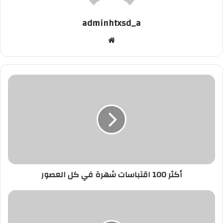
adminhtxsd_a
موقع
الويب
أكثر
100
اقتباسات
شهرة
في
كل
العصور
أكثر 100 اقتباسات شهرة في كل العصور
هذه
التمارين
السر