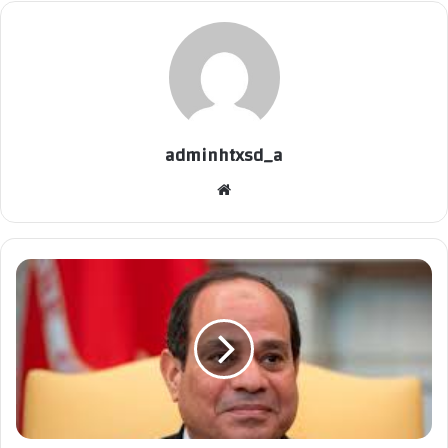
adminhtxsd_a
موقع
الويب
تعليق
الرئيس
السيسي
بشأن
مشروع
رأس
الحكمة