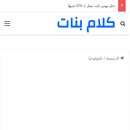
دخل يومي ثابت يصل لـ 570 جنيهًا
كلام بنات
بحث عن
الق
الرئيسية
/
تكنولوجيا