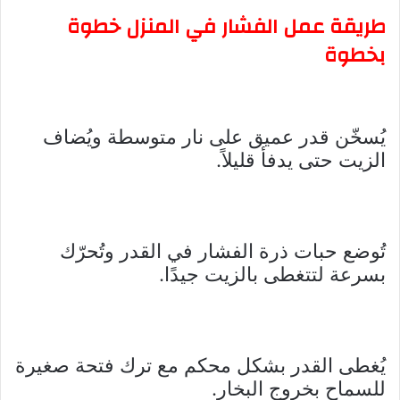
طريقة عمل الفشار في المنزل خطوة
بخطوة
يُسخّن قدر عميق على نار متوسطة ويُضاف
الزيت حتى يدفأ قليلاً.
تُوضع حبات ذرة الفشار في القدر وتُحرّك
بسرعة لتتغطى بالزيت جيدًا.
يُغطى القدر بشكل محكم مع ترك فتحة صغيرة
للسماح بخروج البخار.