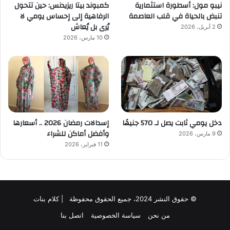
نيبو مول: أسطورة استثمارية
كمبوند بيتا ريزيدنس: حين تتحول
تنبض بالحياة في قلب العاصمة
الرفاهية إلى إحساس يومي لا
يُرى بل يُعاش
2 أبريل، 2026
10 مارس، 2026
دخل يومي ثابت يصل لـ 570 جنيهًا
إسدالات رمضان 2026 .. أسعارها
وأفضل أماكن للشراء
9 مارس، 2026
11 فبراير، 2026
© حقوق النشر 2024، جميع الحقوق محفوظة | كلام بنات
من نحن
سياسة الخصوصية
اتصل بنا