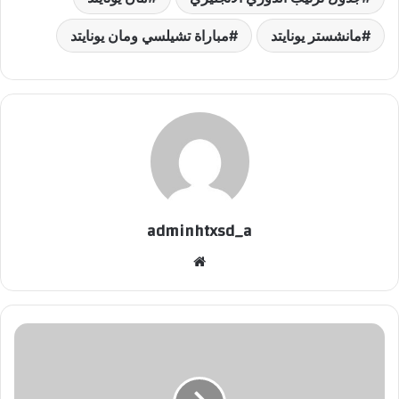
مانشستر يونايتد
مباراة تشيلسي ومان يونايتد
adminhtxsd_a
موقع
الويب
أدعية
ليلة
القدر
من