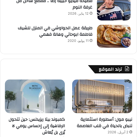
فضيحة فيديو حبيبة رضا .. مقطع ساخن من
غرفة النوم
12 يناير، 2026
طريقة عمل الحواوشي في المنزل للشيف
فاطمة ابوحاتي وهالة فهمي
11 يوليو، 2020
ترند الموقع
نيبو مول: أسطورة استثمارية
كمبوند بيتا ريزيدنس: حين تتحول
تنبض بالحياة في قلب العاصمة
الرفاهية إلى إحساس يومي لا
يُرى بل يُعاش
2 أبريل، 2026