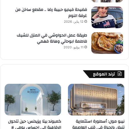
فضيحة فيديو حبيبة رضا .. مقطع ساخن من
غرفة النوم
12 يناير، 2026
طريقة عمل الحواوشي في المنزل للشيف
فاطمة ابوحاتي وهالة فهمي
11 يوليو، 2020
ترند الموقع
نيبو مول: أسطورة استثمارية
كمبوند بيتا ريزيدنس: حين تتحول
تنبض بالحياة في قلب العاصمة
الرفاهية إلى إحساس يومي لا