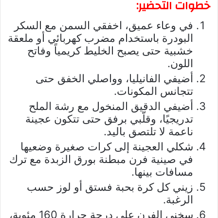
خطوات التحضير:
في وعاء عميق، اخفقي السمن مع السكر
البودرة باستخدام مضرب كهربائي أو ملعقة
خشبية حتى يصبح الخليط كريمياً وفاتح
اللون.
أضيفي الفانيليا، وواصلي الخفق حتى
تتجانس المكونات.
أضيفي الدقيق المنخول مع رشة الملح
تدريجيًا، وقلّبي برفق حتى تتكون عجينة
ناعمة لا تلتصق باليد.
شكلي العجينة إلى كرات صغيرة وضعيها
في صينية فرن مبطنة بورق الزبدة مع ترك
مسافات بينها.
زيني كل كرة بحبة فستق أو لوز حسب
الرغبة.
سخني الفرن على درجة حرارة 160 مئوية،