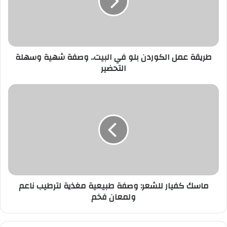
في
البيت..
وصفة
شهية
وسهلة
طريقة عمل الكوردن بلو في البيت.. وصفة شهية وسهلة
التحضير
التحضير
ماسك
كفيار
للشعر:
وصفة
طبيعية
مغذية
لترطيب
ناعم
ولمعان
ماسك كفيار للشعر: وصفة طبيعية مغذية لترطيب ناعم
فخم
ولمعان فخم