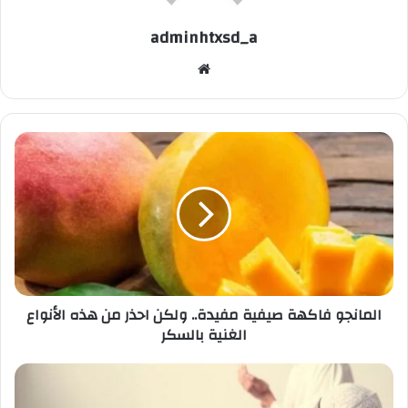
adminhtxsd_a
موقع
الويب
المانجو
فاكهة
صيفية
مفيدة..
ولكن
احذر
من
هذه
الأنواع
المانجو فاكهة صيفية مفيدة.. ولكن احذر من هذه الأنواع
الغنية
الغنية بالسكر
بالسكر
تربية
الطفل