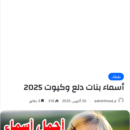
طفلك
أسماء بنات دلع وكيوت 2025
adminhtxsd_a
30 أكتوبر، 2025
316
3 دقائق