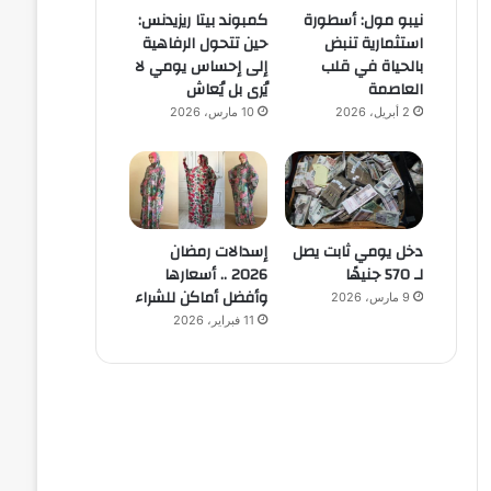
نيبو مول: أسطورة
كمبوند بيتا ريزيدنس:
استثمارية تنبض
حين تتحول الرفاهية
بالحياة في قلب
إلى إحساس يومي لا
العاصمة
يُرى بل يُعاش
2 أبريل، 2026
10 مارس، 2026
دخل يومي ثابت يصل
إسدالات رمضان
لـ 570 جنيهًا
2026 .. أسعارها
وأفضل أماكن للشراء
9 مارس، 2026
11 فبراير، 2026