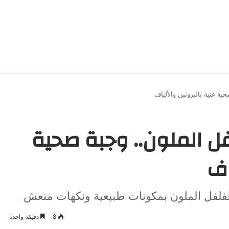
ية غنية بالبروتين والألياف
فل الملون.. وجبة صحية
اف
لفلفل الملون بمكونات طبيعية ونكهات منعش
8
دقيقة واحدة