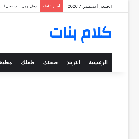
الجمعة, أغسطس 7 2026
أخبار عاجلة
دخل يومي ثابت يصل لـ 570 جنيهًا
كلام بنات
الرئيسية
التريند
صحتك
طفلك
مطبخ